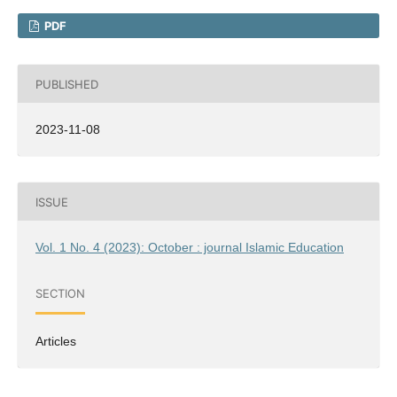
PDF
PUBLISHED
2023-11-08
ISSUE
Vol. 1 No. 4 (2023): October : journal Islamic Education
SECTION
Articles