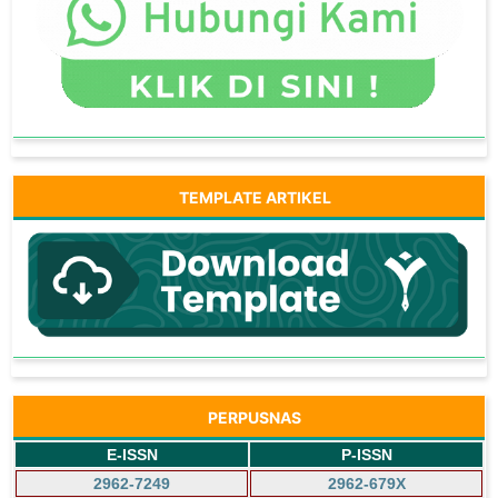
TEMPLATE ARTIKEL
PERPUSNAS
E-ISSN
P-ISSN
2962-7249
2962-679X