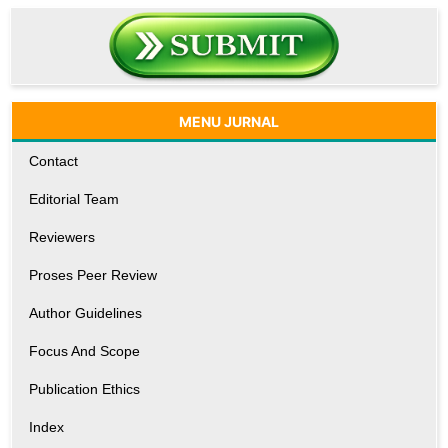
MENU JURNAL
Contact
Editorial Team
Reviewers
Proses Peer Review
Author Guidelines
Focus And Scope
Publication Ethics
Index